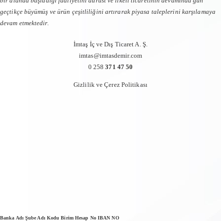
bir alanda başladığı faaliyetini dürüst ve ilkeli ticaretinin devamında gün
geçtikçe büyümüş ve ürün çeşitliliğini artırarak piyasa taleplerini karşılamaya
devam etmektedir.
İmtaş İç ve Dış Ticaret A. Ş.
imtas@imtasdemir.com
0 258
371 47 50
Gizlilik ve Çerez Politikası
Banka Adı Şube Adı Kodu Birim Hesap No IBAN NO