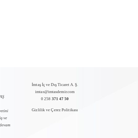
İmtaş İç ve Dış Ticaret A. Ş.
imtas@imtasdemir.com
TAŞ
0 258
371 47 50
Gizlilik ve Çerez Politikası
etini
üş ve
a devam